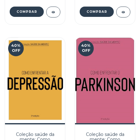
40
%
40
%
OFF
OFF
Coleção saúde da
Coleção saúde da
mente: Como
mente: Como