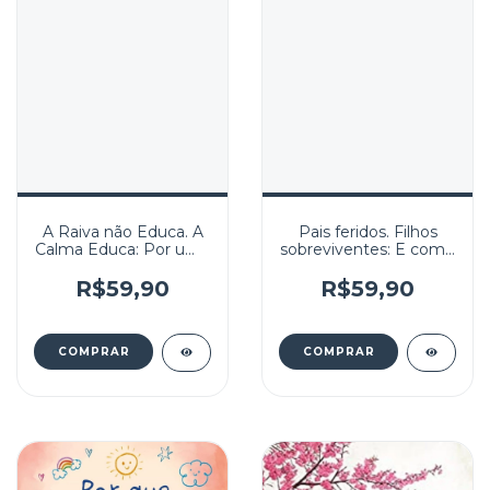
A Raiva não Educa. A
Pais feridos. Filhos
Calma Educa: Por uma
sobreviventes: E como
geração de adultos e
quebrar este ciclo
crianças com mais
R$59,90
R$59,90
saúde emocional