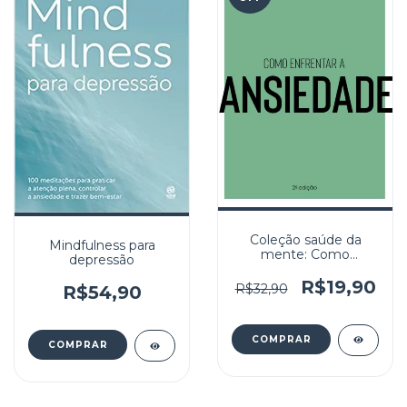
Coleção saúde da
Mindfulness para
mente: Como
depressão
enfrentar a Ansiedade
R$19,90
R$32,90
R$54,90