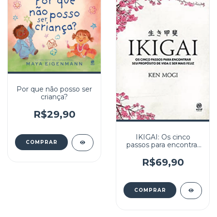
Por que não posso ser
criança?
R$29,90
IKIGAI: Os cinco
passos para encontrar
seu propósito de vida
e ser mais feliz
R$69,90