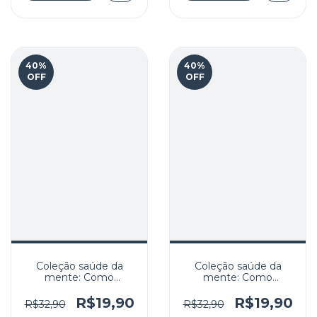
40
%
40
%
OFF
OFF
Coleção saúde da
Coleção saúde da
mente: Como
mente: Como
enfrentar o Burnout
enfrentar o défcit de
atenção e
R$19,90
R$19,90
R$32,90
R$32,90
Hiperatividade