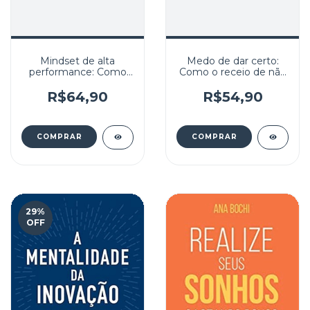
Mindset de alta
Medo de dar certo:
performance: Como
Como o receio de não
pensam e agem os
conseguir sustentar
líderes e as empresas
uma posição de
R$64,90
R$54,90
mais inovadoras do
sucesso pode paralisar
mercado
você
29
%
OFF