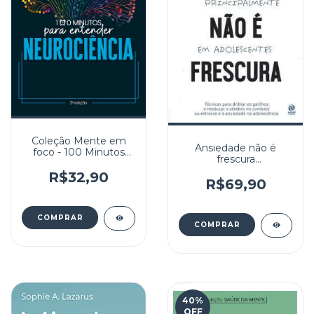
Coleção Mente em
Ansiedade não é
foco - 100 Minutos
frescura
para entender:
Principalmente em
Neurociência
R$32,90
Adolescentes
R$69,90
40
%
OFF