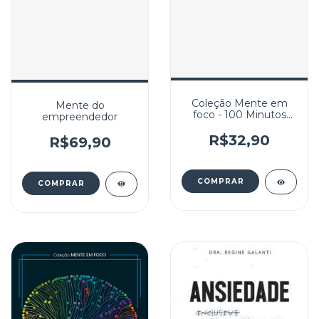
Coleção Mente em
Mente do
foco - 100 Minutos
empreendedor
para entender:
Psicologia
R$32,90
R$69,90