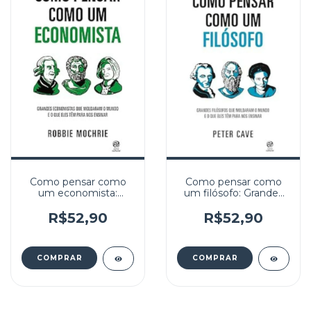
Como pensar como
Como pensar como
um economista:
um filósofo: Grandes
Grandes economistas
filósofos que
que moldaram o
moldaram o mundo e
R$52,90
R$52,90
mundo e o que eles
o que eles têm para
têm para nos ensinar
nos ensinar