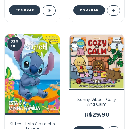
33
%
OFF
Sunny Vibes - Cozy
And Calm
R$29,90
Stitch - Esta é a minha
família