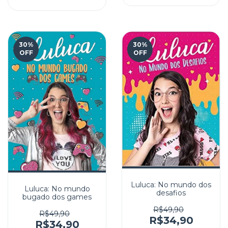
30
%
30
%
OFF
OFF
Luluca: No mundo dos
Luluca: No mundo
desafios
bugado dos games
R$49,90
R$49,90
R$34,90
R$34,90