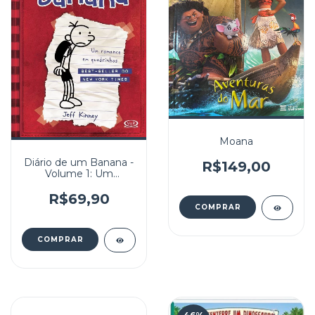
Moana
Diário de um Banana -
R$149,00
Volume 1: Um
Romance em
quadrinhos
R$69,90