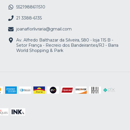
5521988611510
21 3388-6135
joanaflorlivraria@gmail.com
Av. Alfredo Balthazar da Silveira, 580 - loja 115 B -
Setor França - Recreio dos Bandeirantes/RJ - Barra
World Shopping & Park