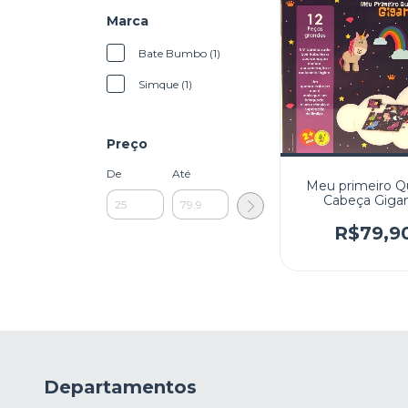
Marca
Bate Bumbo (1)
Simque (1)
Preço
De
Até
Meu primeiro Q
Cabeça Giga
Unicórnio
R$79,9
Departamentos