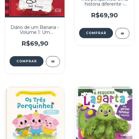
história diferente -
Uma corrida muito
louca
R$69,90
Diário de um Banana -
Volume 1: Um
Romance em
quadrinhos
R$69,90