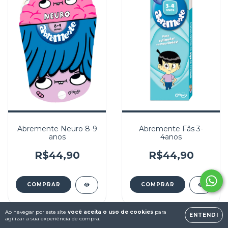
Abremente Neuro 8-9
Abremente Fãs 3-
anos
4anos
R$44,90
R$44,90
Ao navegar por este site
você aceita o uso de cookies
para
ENTENDI
agilizar a sua experiência de compra.