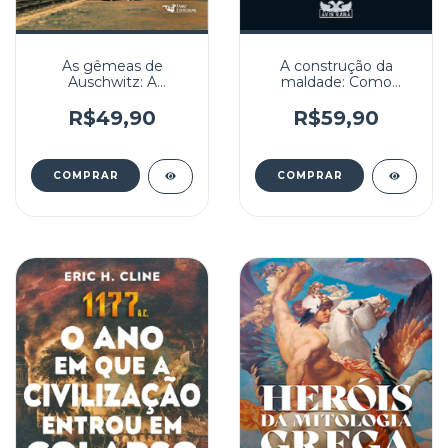
As gêmeas de
A construção da
Auschwitz: A
maldade: Como
inspiradora história de
ocorreu a destruição
uma jovem garota
da segurança
R$49,90
R$59,90
sobrevivendo ao
inferno.