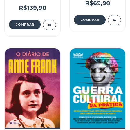
limitada As
R$69,90
curiosidades e os
R$139,90
momentos históricos
do maior espetáculo
do esporte mundial