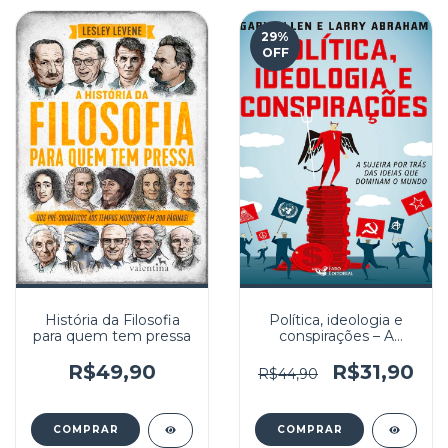
29
%
OFF
História da Filosofia
Política, ideologia e
para quem tem pressa
conspirações – A
sujeira por trás das
ideias que dominam o
R$49,90
R$31,90
R$44,90
mundo