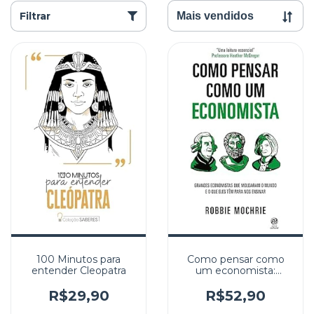
Filtrar
100 Minutos para
Como pensar como
entender Cleopatra
um economista:
Grandes economistas
que moldaram o
R$29,90
R$52,90
mundo e o que eles