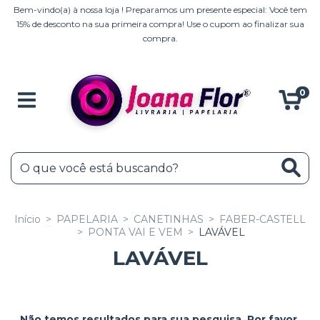
Bem-vindo(a) à nossa loja ! Preparamos um presente especial: Você tem
15% de desconto na sua primeira compra! Use o cupom ao finalizar sua
compra.
0
Início
>
PAPELARIA
>
CANETINHAS
>
FABER-CASTELL
>
PONTA VAI E VEM
>
LAVÁVEL
LAVÁVEL
Não temos resultados para sua pesquisa. Por favor,