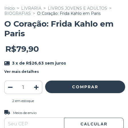
Início
>
LIVRARIA
>
LIVROS JOVENS E ADULTOS
>
BIOGRAFIAS
>
O Coração: Frida Kahlo em Paris
O Coração: Frida Kahlo em
Paris
R$79,90
3
x de
R$26,63
sem juros
Ver mais detalhes
2
em estoque
ALTERAR CEP
Entregas para o CEP:
Meios de envio
CALCULAR