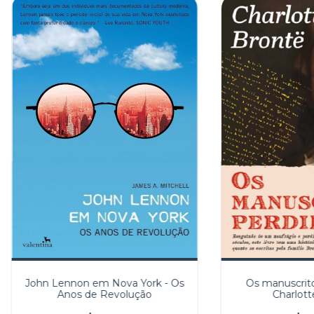
John Lennon em Nova York - Os
Os manuscrito
Anos de Revolução
Charlott