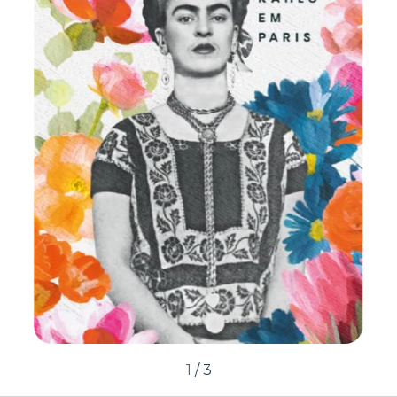
1
/
3