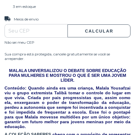
3
em estoque
ALTERAR CEP
Entregas para o CEP:
Meios de envio
CALCULAR
Não sei meu CEP
Sua compra está protegida, cancele gratuitamente se você se
arrepender.
MALALA UNIVERSALIZOU O DEBATE SOBRE EDUCAÇÃO
PARA MULHERES E MOSTROU O QUE É SER UMA JOVEM
LÍDER.
Conteúdo: Quando ainda era uma criança, Malala Yousafzai
viu o grupo extremista Talibã tomar o controle do lugar em
que vivia. Criada por pais progressistas que, assim como
ela, enxergavam o poder de transformação da educação,
perdeu a autonomia que sempre foi incentivada a conquistar
e foi impedida de frequentar a escola. Esse foi o pontapé
para que Malala movesse multidões por um único objetivo:
garantir um futuro melhor para jovens meninas por meio da
educação.
A COLEÇÃO SABERES
chega com o propósito de apresentar