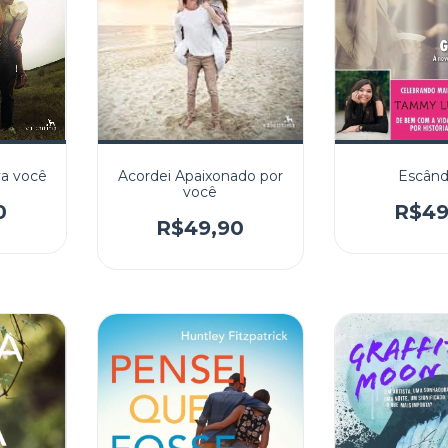
a você
Acordei Apaixonado por
Escânda
você
0
R$49
R$49,90