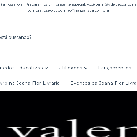
 à nossa loja ! Preparamos um presente especial: Você tem 15% de desconto na
compra! Use o cupom ao finalizar sua compra.
quedos Educativos
Utilidades
Lançamentos
vro na Joana Flor Livraria
Eventos da Joana Flor Livra