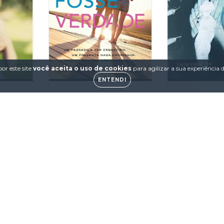
or este site
você aceita o uso de cookies
para agilizar a sua experiência
ENTENDI
ra ao
Pensei que fosse
Graffit
verdade
R$54
0
R$59,90