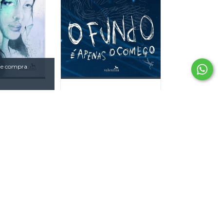
 de compra.
i Moon
O Fundo é apenas o
começo
,90
R$59,90