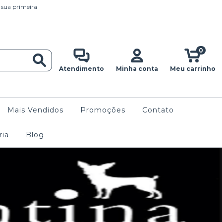
 sua primeira
0
Atendimento
Minha conta
Meu carrinho
Mais Vendidos
Promoções
Contato
ria
Blog