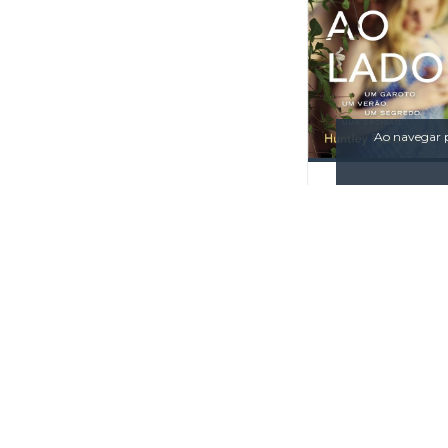
Ao navegar p
Minha Vida Mo
Lado
R$59,9