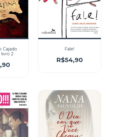
 o Cajado
Fale!
livro 2
R$54,90
,90